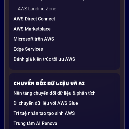
AWS Landing Zone
AWS Direct Connect
AWS Marketplace
Generative AI là gì? Giải thích đơn giản
Microsoft trên AWS
và ứng dụng cho doanh nghiệp Việt
Edge Services
Nam 2026
Gần đây, bạn có thể nghe đến thuật ngữ “Generative
Đánh giá kiến trúc tối ưu AWS
AI” được nhắc khắp nơi: từ báo cáo chiến lược của
các tập đoàn lớn đến bài đăng trên LinkedIn của các
startup công nghệ. Vấn đề là phần lớn lời giải thích
Chuyển đổi dữ liệu và AI
dường như chỉ được viết cho kỹ sư, không phải cho
người […]
Nền tảng chuyển đổi dữ liệu & phân tích
21 phút
Di chuyển dữ liệu với AWS Glue
Trí tuệ nhân tạo tạo sinh AWS
Trung tâm AI Renova