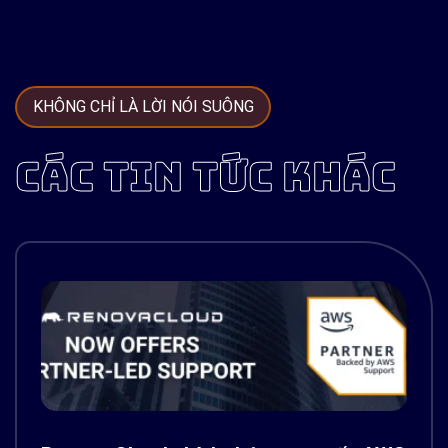
KHÔNG CHỈ LÀ LỜI NÓI SUÔNG
CÁC TIN TỨC KHÁC