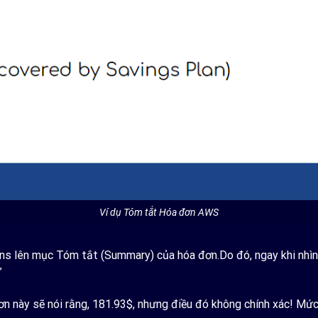
Ví dụ Tóm tắt Hóa đơn AWS
s lên mục Tóm tắt (Summary) của hóa đơn.Do đó, ngay khi nhìn v
”
n này sẽ nói rằng, 181.93$, nhưng điều đó không chính xác! Mức t