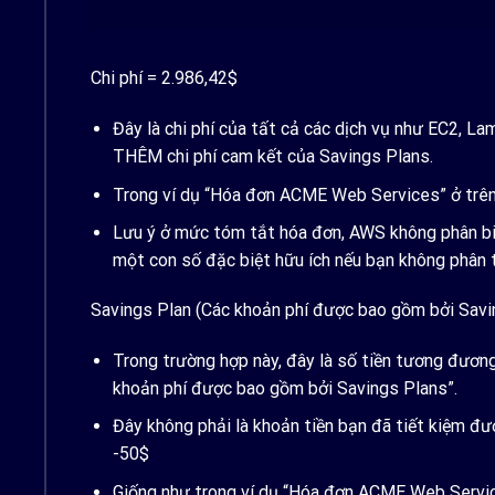
Chi phí = 2.986,42$
Đây là chi phí của tất cả các dịch vụ như EC2, L
THÊM chi phí cam kết của Savings Plans.
Trong ví dụ “Hóa đơn ACME Web Services” ở trên, 
Lưu ý ở mức tóm tắt hóa đơn, AWS không phân biệt
một con số đặc biệt hữu ích nếu bạn không phân 
Savings Plan (Các khoản phí được bao gồm bởi Savi
Trong trường hợp này, đây là số tiền tương đương
khoản phí được bao gồm bởi Savings Plans”.
Đây không phải là khoản tiền bạn đã tiết kiệm đ
-50$
Giống như trong ví dụ “Hóa đơn ACME Web Service