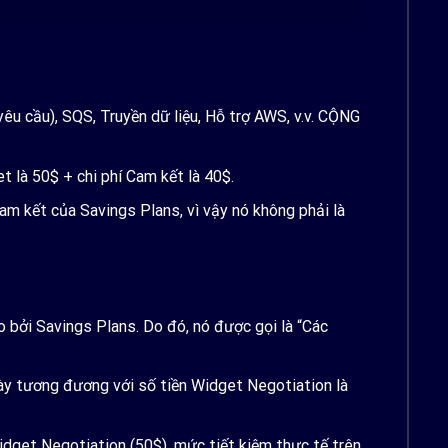
êu cầu), SQS, Truyền dữ liệu, Hỗ trợ AWS, v.v. CỘNG
 là 50$ + chi phí Cam kết là 40$.
am kết của Savings Plans, vì vậy nó không phải là
 bởi Savings Plans. Do đó, nó được gọi là “Các
này tương đương với số tiền Widget Negotiation là
dget Negotiation (50$), mức tiết kiệm thực tế trên