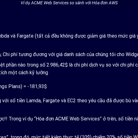
Ví dụ ACME Web Services so sánh với Hóa đơn AWS
ambda và Fargate (tất cả đều không được giảm giá theo mức giá y
Chi phí tương đương với giá danh sách của chúng tôi cho Widget
 phần nào trong số 2.986,42$ là chi phí dịch vụ so với chi phí c
tích một cách kỹ lưỡng
ngs Plans) = -181,93$
 với số tiền Lamda, Fargate và EC2 theo yêu cầu đã được bù vào
ược!! Trong ví dụ “Hóa đơn ACME Web Services” ở trên, số tiền 
s”, trong đó, mức tiết kiệm thực tế (10$) chiếm 20% số tiền Wi