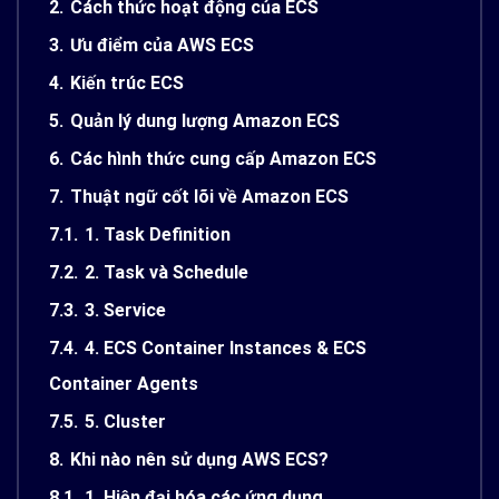
2.
Cách thức hoạt động của ECS
3.
Ưu điểm của AWS ECS
4.
Kiến trúc ECS
5.
Quản lý dung lượng Amazon ECS
6.
Các hình thức cung cấp Amazon ECS
7.
Thuật ngữ cốt lõi về Amazon ECS
7.1.
1. Task Definition
7.2.
2. Task và Schedule
7.3.
3. Service
7.4.
4. ECS Container Instances & ECS
Container Agents
7.5.
5. Cluster
8.
Khi nào nên sử dụng AWS ECS?
8.1.
1. Hiện đại hóa các ứng dụng