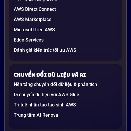
AWS Direct Connect
AWS Marketplace
Generative AI là gì? Giải thích đơn giản
Microsoft trên AWS
và ứng dụng cho doanh nghiệp Việt
Edge Services
Nam 2026
Gần đây, bạn có thể nghe đến thuật ngữ “Generative
Đánh giá kiến trúc tối ưu AWS
AI” được nhắc khắp nơi: từ báo cáo chiến lược của
các tập đoàn lớn đến bài đăng trên LinkedIn của các
startup công nghệ. Vấn đề là phần lớn lời giải thích
Chuyển đổi dữ liệu và AI
dường như chỉ được viết cho kỹ sư, không phải cho
người […]
Nền tảng chuyển đổi dữ liệu & phân tích
21 phút
Di chuyển dữ liệu với AWS Glue
Trí tuệ nhân tạo tạo sinh AWS
Trung tâm AI Renova