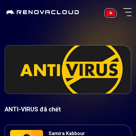
Skip
to
content
ANTI-VIRUS đã chết
Samira Kabbour