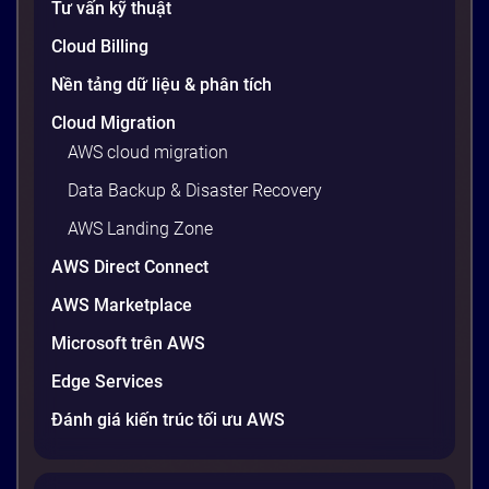
Tư vấn kỹ thuật
20 phút
Cloud Billing
Nền tảng dữ liệu & phân tích
Cloud Migration
AWS cloud migration
Data Backup & Disaster Recovery
AWS Landing Zone
AWS Direct Connect
AWS Marketplace
Generative AI là gì? Giải thích đơn giản
Microsoft trên AWS
và ứng dụng cho doanh nghiệp Việt
Edge Services
Nam 2026
Gần đây, bạn có thể nghe đến thuật ngữ “Generative
Đánh giá kiến trúc tối ưu AWS
AI” được nhắc khắp nơi: từ báo cáo chiến lược của
các tập đoàn lớn đến bài đăng trên LinkedIn của các