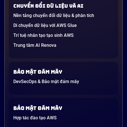
startup công nghệ. Vấn đề là phần lớn lời giải thích
Chuyển đổi dữ liệu và AI
dường như chỉ được viết cho kỹ sư, không phải cho
người […]
Nền tảng chuyển đổi dữ liệu & phân tích
21 phút
Di chuyển dữ liệu với AWS Glue
Trí tuệ nhân tạo tạo sinh AWS
Trung tâm AI Renova
Bảo mật đám mây
DevSecOps & Bảo mật đám mây
Bảo mật đám mây
Hợp tác đào tạo AWS