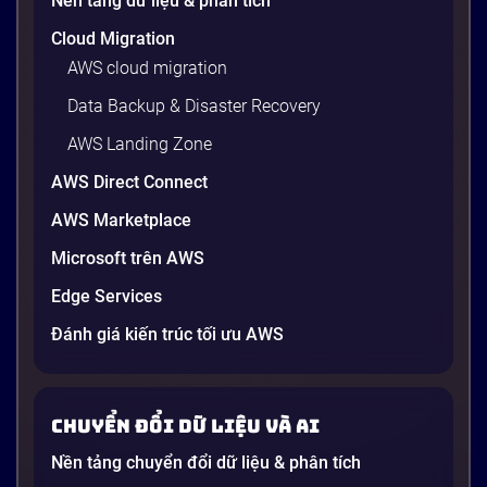
Nền tảng dữ liệu & phân tích
Cloud Migration
AWS cloud migration
Data Backup & Disaster Recovery
AWS Landing Zone
AWS Direct Connect
AWS Marketplace
Generative AI là gì? Giải thích đơn giản
Microsoft trên AWS
và ứng dụng cho doanh nghiệp Việt
Edge Services
Nam 2026
Gần đây, bạn có thể nghe đến thuật ngữ “Generative
Đánh giá kiến trúc tối ưu AWS
AI” được nhắc khắp nơi: từ báo cáo chiến lược của
các tập đoàn lớn đến bài đăng trên LinkedIn của các
startup công nghệ. Vấn đề là phần lớn lời giải thích
Chuyển đổi dữ liệu và AI
dường như chỉ được viết cho kỹ sư, không phải cho
người […]
Nền tảng chuyển đổi dữ liệu & phân tích