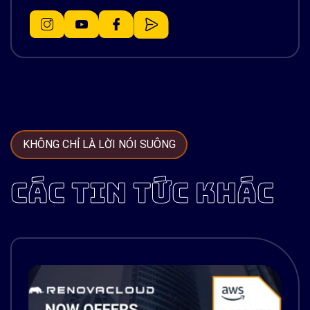
KHÔNG CHỈ LÀ LỜI NÓI SUÔNG
CÁC TIN TỨC KHÁC