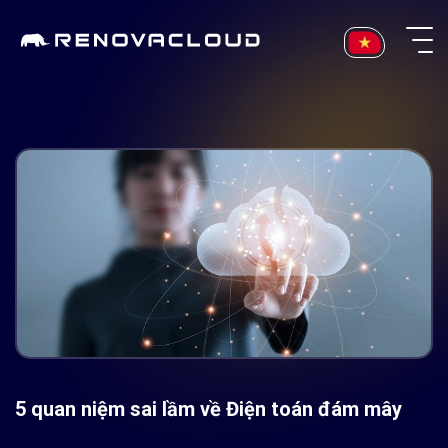
Skip
to
content
5 quan niệm sai lầm về Điện toán đám mây