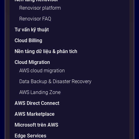
máy cá nhân, nhưng khi đẩy lên server production
Renovisor platform
thì toàn lỗi. Lý do? Sự khác biệt về phiên bản thư
viện, cấu hình OS, biến môi trường – những thứ
Renovisor FAQ
tưởng chừng nhỏ nhưng phá […]
Tư vấn kỹ thuật
20 phút
Cloud Billing
Nền tảng dữ liệu & phân tích
Cloud Migration
AWS cloud migration
Data Backup & Disaster Recovery
AWS Landing Zone
AWS Direct Connect
AWS Marketplace
Generative AI là gì? Giải thích đơn giản
Microsoft trên AWS
và ứng dụng cho doanh nghiệp Việt
Edge Services