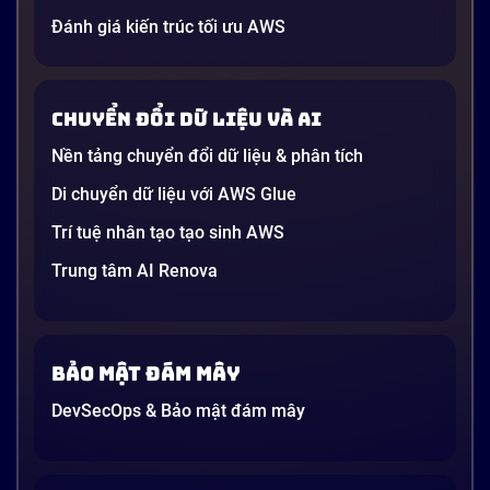
Nam 2026
Gần đây, bạn có thể nghe đến thuật ngữ “Generative
Đánh giá kiến trúc tối ưu AWS
AI” được nhắc khắp nơi: từ báo cáo chiến lược của
các tập đoàn lớn đến bài đăng trên LinkedIn của các
startup công nghệ. Vấn đề là phần lớn lời giải thích
Chuyển đổi dữ liệu và AI
dường như chỉ được viết cho kỹ sư, không phải cho
người […]
Nền tảng chuyển đổi dữ liệu & phân tích
21 phút
Di chuyển dữ liệu với AWS Glue
Trí tuệ nhân tạo tạo sinh AWS
Trung tâm AI Renova
Bảo mật đám mây
DevSecOps & Bảo mật đám mây