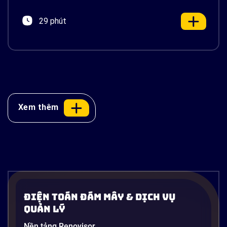
29 phút
Xem thêm
Docker là gì? Container hóa ứng dụng
từ A-Z và ứng dụng thực tế trên AWS
Điện Toán Đám Mây & Dịch Vụ
Một vấn đề cực kỳ quen thuộc trong ngành phần
Quản Lý
mềm: developer viết xong code, chạy ngon lành trên
Nền tảng Renovisor