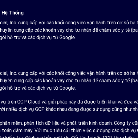
t Hệ Thống
cial, Inc. cung cấp với các khối công việc vận hành trên cơ sở h
chuyên cung cấp các khoản vay cho tư nhân để chăm sóc y tế (ban
ói hỗ trợ và các dịch vụ từ Google.
cial, Inc. cung cấp với các khối công việc vận hành trên cơ sở h
chuyên cung cấp các khoản vay cho tư nhân để chăm sóc y tế (ban
ói hỗ trợ và các dịch vụ từ Google.
 vụ trên GCP Cloud và giải pháp này đã được triển khai và đưa v
 với nhiều dịch vụ GCP khác nhau đang được sử dụng cũng như nh
phần mềm, phân tích dữ liệu và phát triển kinh doanh. Công ty c
n toán đám mây. Với mục tiêu cải thiện việc sử dụng các dịch vụ
n kiểm tra, đánh giá bảo mật do đối tác tư vấn GCP thực hiện.