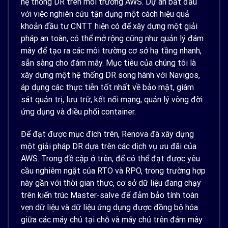
hệ thống DR trên môi trường AWS. Dự án bắt đầu
với việc nghiên cứu tận dụng một cách hiệu quả
khoản đầu tư CNTT hiện có để xây dựng một giải
pháp an toàn, có thể mở rộng cũng như quản lý đám
mây để tạo ra các môi trường cơ sở hạ tầng nhanh,
sẵn sàng cho đám mây. Mục tiêu của chúng tôi là
xây dựng một hệ thống DR song hành với Navigos,
áp dụng các thực tiễn tốt nhất về bảo mật, giám
sát quản trị, lưu trữ, kết nối mạng, quản lý vòng đời
ứng dụng và điều phối container.
Để đạt được mục đích trên, Renova đã xây dựng
một giải pháp DR dựa trên các dịch vụ ưu đãi của
AWS. Trong đề cập ở trên, để có thể đạt được yêu
cầu nghiêm ngặt của RTO và RPO, trong trường hợp
này gần với thời gian thực, cơ sở dữ liệu đang chạy
trên kiến ​​trúc Master-salve để đảm bảo tính toàn
vẹn dữ liệu và dữ liệu ứng dụng được đồng bộ hóa
giữa các máy chủ tại chỗ và máy chủ trên đám mây