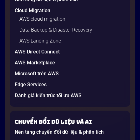
Cloud Migration
AWS cloud migration
Data Backup & Disaster Recovery
AWS Landing Zone
AWS Direct Connect
Reducing the Cyber Recovery Timeline
AWS Marketplace
Reducing the Cyber Recovery Timeline –Download
Microsoft trên AWS
Druva Solution Sheet.
Edge Services
Đánh giá kiến trúc tối ưu AWS
2 phút
Chuyển đổi dữ liệu và AI
Nền tảng chuyển đổi dữ liệu & phân tích