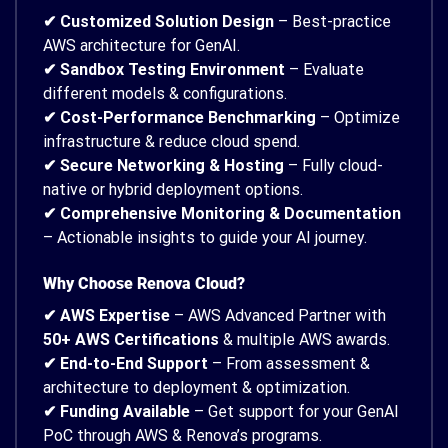
✔ Customized Solution Design
– Best-practice
AWS architecture for GenAI.
✔ Sandbox Testing Environment
– Evaluate
different models & configurations.
✔ Cost-Performance Benchmarking
– Optimize
infrastructure & reduce cloud spend.
✔ Secure Networking & Hosting
– Fully cloud-
native or hybrid deployment options.
✔ Comprehensive Monitoring & Documentation
– Actionable insights to guide your AI journey.
Why Choose Renova Cloud?
✔ AWS Expertise
– AWS Advanced Partner with
50+ AWS Certifications
& multiple AWS awards.
✔ End-to-End Support
– From assessment &
architecture to deployment & optimization.
✔ Funding Available
– Get support for your GenAI
PoC through AWS & Renova’s programs.