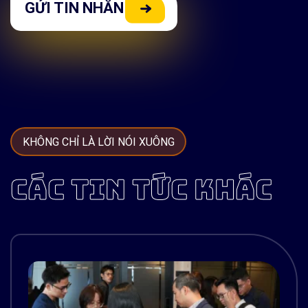
KHÔNG CHỈ LÀ LỜI NÓI XUÔNG
CÁC TIN TỨC KHÁC