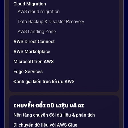
Cloud Migration
AWS cloud migration
Data Backup & Disaster Recovery
AWS Landing Zone
AWS Direct Connect
AWS Marketplace
Generative AI là gì? Giải thích đơn giản
Microsoft trên AWS
và ứng dụng cho doanh nghiệp Việt
Edge Services
Nam 2026
Gần đây, bạn có thể nghe đến thuật ngữ “Generative
Đánh giá kiến trúc tối ưu AWS
AI” được nhắc khắp nơi: từ báo cáo chiến lược của
các tập đoàn lớn đến bài đăng trên LinkedIn của các
startup công nghệ. Vấn đề là phần lớn lời giải thích
Chuyển đổi dữ liệu và AI
dường như chỉ được viết cho kỹ sư, không phải cho
người […]
Nền tảng chuyển đổi dữ liệu & phân tích
21 phút
Di chuyển dữ liệu với AWS Glue