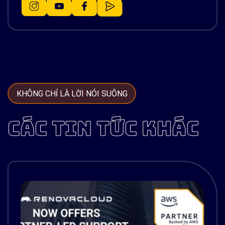
KHÔNG CHỈ LÀ LỜI NÓI SUÔNG
CÁC TIN TỨC KHÁC