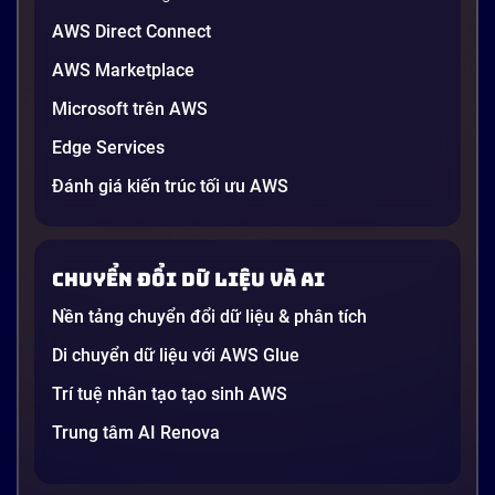
AWS Direct Connect
AWS Marketplace
Generative AI là gì? Giải thích đơn giản
Microsoft trên AWS
và ứng dụng cho doanh nghiệp Việt
Edge Services
Nam 2026
Gần đây, bạn có thể nghe đến thuật ngữ “Generative
Đánh giá kiến trúc tối ưu AWS
AI” được nhắc khắp nơi: từ báo cáo chiến lược của
các tập đoàn lớn đến bài đăng trên LinkedIn của các
startup công nghệ. Vấn đề là phần lớn lời giải thích
Chuyển đổi dữ liệu và AI
dường như chỉ được viết cho kỹ sư, không phải cho
người […]
Nền tảng chuyển đổi dữ liệu & phân tích
21 phút
Di chuyển dữ liệu với AWS Glue
Trí tuệ nhân tạo tạo sinh AWS
Trung tâm AI Renova