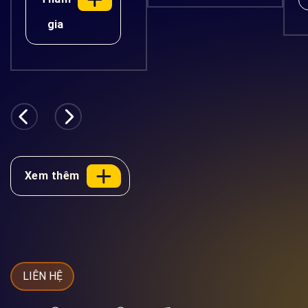
hành bán lẻ và triển
Diễn ra vào ngày 14–
gia
khai AI doanh nghiệp
15/08/2026 tại Trung
an toàn Giới Thiệu Sự
tâm Hội nghị
Kiện AI đang vượt ra
Thiskyhall Sala, TP.
khỏi khuôn khổ của
Hồ Chí Minh, diễn […]
những giao diện trò
chuyện đơn giản.
Bước chuyển tiếp […]
Xem thêm
LIÊN HỆ