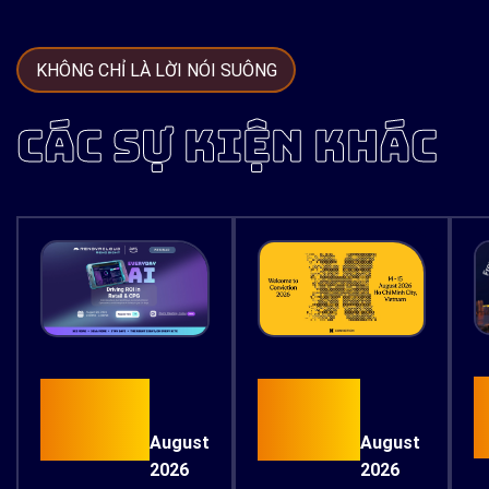
KHÔNG CHỈ LÀ LỜI NÓI SUÔNG
CÁC SỰ KIỆN KHÁC
15
26
August
August
2026
2026