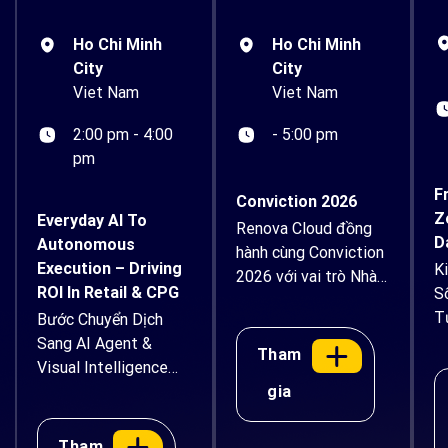
Ho Chi Minh
Ho Chi Minh
City
City
Viet Nam
Viet Nam
- 5:00 pm
2:00 pm - 4:00
pm
F
Conviction 2026
Z
Everyday AI To
Renova Cloud đồng
D
Autonomous
hành cùng Conviction
Execution – Driving
K
2026 với vai trò Nhà
ROI In Retail & CPG
S
tài trợ Bạc Renova
T
Bước Chuyển Dịch
Cloud tự hào đồng
B
Sang AI Agent &
hành cùng Conviction
Tham
Visual Intelligence
2026 – Diễn đàn Kinh
Trong Thực Tế Mở
gia
tế Tài sản số và AI
khóa workflow thế hệ
Việt Nam với vai
mới, tự động hóa vận
trò Nhà tài trợ Bạc.
Tham