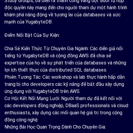
Study Groups, đã diễn ra thành công vang dội. Buổi tụ họp
độc quyền này mang đến cho người tham dự một hành trình
khám phá năng động về tương lai của databases và sức
mạnh của YugabyteDB.
Điểm Nổi Bật Của Sự Kiện:
Chia Sẻ Kiến Thức Từ Chuyên Gia Ngành: Các diễn giả nổi
tiếng từ YugabyteDB và cộng đồng AWS đã chia sẻ
expertise của họ về sự phát triển của databases và những
lợi ích thiết thực của distributed SQL databases.
Phiên Tương Tác: Các workshop và lab thực hành hấp dẫn
trang bị cho developers các kỹ năng để bắt đầu xây dựng
ứng dụng với YugabyteDB trên AWS.
Cơ Hội Kết Nối Mạng Lưới: Người tham dự đã kết nối với
các developers đồng nghiệp, DBaaS professionals và cloud
enthusiasts, xây dựng các mối quan hệ giá trị trong cộng
đồng công nghệ.
Những Bài Học Quan Trọng Dành Cho Chuyên Gia: