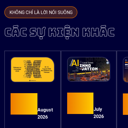
KHÔNG CHỈ LÀ LỜI NÓI SUÔNG
CÁC SỰ KIỆN KHÁC
17
15
July
August
2026
2026