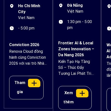
Đà Nẵng
Ho Chi Minh
Việt Nam
City
Viet Nam
1:30 pm - 5:00
pm
- 5:00 pm
Frontier AI & Local
Conviction 2026
Wo
Zones Innovation –
AI
Renova Cloud đồng
Da Nang 2026
Ad
hành cùng Conviction
Kiến Tạo Hạ Tầng
2026 với vai trò Nhà
Tr
Số – Thúc Đẩy
tài trợ Bạc Renova
đồ
Tương Lai Phát Triển
Cloud tự hào đồng
lã
Bền Vững
hành cùng Conviction
để
Tham
2026 – Diễn đàn Kinh
th
gia
Xem
tế Tài sản số và AI
dụ
Việt Nam với vai
tr
thêm
trò Nhà tài trợ Bạc.
th
Diễn ra vào ngày 14–