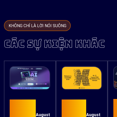
KHÔNG CHỈ LÀ LỜI NÓI SUÔNG
CÁC SỰ KIỆN KHÁC
15
26
August
August