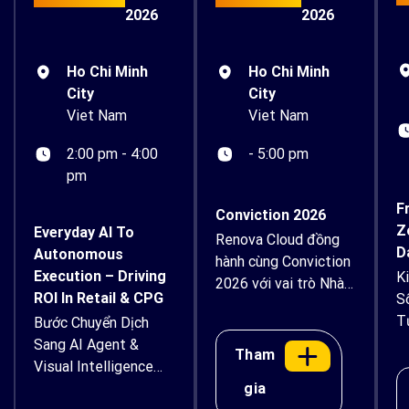
2026
2026
Ho Chi Minh
Ho Chi Minh
City
City
Viet Nam
Viet Nam
- 5:00 pm
2:00 pm - 4:00
pm
F
Conviction 2026
Z
Everyday AI To
Renova Cloud đồng
D
Autonomous
hành cùng Conviction
Execution – Driving
K
2026 với vai trò Nhà
ROI In Retail & CPG
S
tài trợ Bạc Renova
T
Bước Chuyển Dịch
Cloud tự hào đồng
B
Sang AI Agent &
hành cùng Conviction
Tham
Visual Intelligence
2026 – Diễn đàn Kinh
Trong Thực Tế Mở
gia
tế Tài sản số và AI