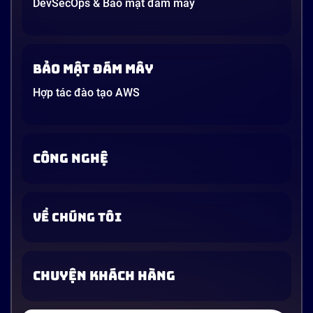
DevSecOps & Bảo mật đám mây
Bảo mật đám mây
Hợp tác đào tạo AWS
CÔNG NGHỆ
VỀ CHÚNG TÔI
CHUYỆN KHÁCH HÀNG