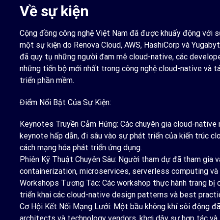
Về sự kiện
Cộng đồng công nghệ Việt Nam đã được khuấy động với sự
một sự kiện do Renova Cloud, AWS, HashiCorp và Yugabyt
đã quy tụ những người đam mê cloud-native, các develope
những tiến bộ mới nhất trong công nghệ cloud-native và t
triển phần mềm.
Điểm Nổi Bật Của Sự Kiện:
Keynotes Truyền Cảm Hứng: Các chuyên gia cloud-native n
keynote hấp dẫn, đi sâu vào sự phát triển của kiến trúc c
cách mạng hóa phát triển ứng dụng.
Phiên Kỹ Thuật Chuyên Sâu: Người tham dự đã tham gia và
containerization, microservices, serverless computing và 
Workshops Tương Tác: Các workshop thực hành trang bị c
triển khai các cloud-native design patterns và best practi
Cơ Hội Kết Nối Mạng Lưới: Một bầu không khí sôi động đã 
architects và technology vendors, khơi dậy sự hợp tác và t