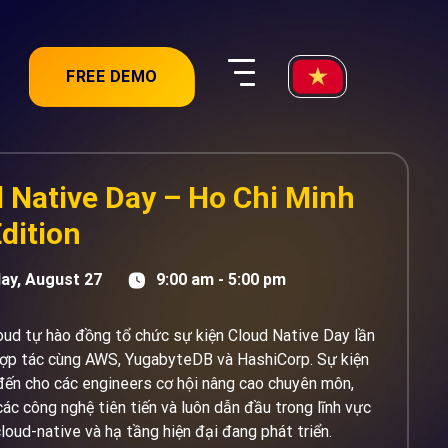
FREE DEMO
 Native Day – Ho Chi Minh
Edition
ay, August 27
9:00 am - 5:00 pm
ud tự hào đồng tổ chức sự kiện Cloud Native Day lần
hợp tác cùng AWS, YugabyteDB và HashiCorp. Sự kiện
ến cho các engineers cơ hội nâng cao chuyên môn,
ác công nghệ tiên tiến và luôn dẫn đầu trong lĩnh vực
cloud-native và hạ tầng hiện đại đang phát triển.