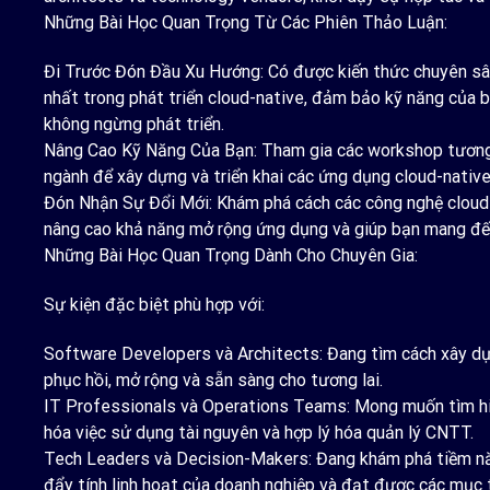
Những Bài Học Quan Trọng Từ Các Phiên Thảo Luận:
Đi Trước Đón Đầu Xu Hướng: Có được kiến thức chuyên sâ
nhất trong phát triển cloud-native, đảm bảo kỹ năng của 
không ngừng phát triển.
Nâng Cao Kỹ Năng Của Bạn: Tham gia các workshop tương t
ngành để xây dựng và triển khai các ứng dụng cloud-nativ
Đón Nhận Sự Đổi Mới: Khám phá cách các công nghệ cloud-na
nâng cao khả năng mở rộng ứng dụng và giúp bạn mang đế
Những Bài Học Quan Trọng Dành Cho Chuyên Gia:
Sự kiện đặc biệt phù hợp với:
Software Developers và Architects: Đang tìm cách xây dự
phục hồi, mở rộng và sẵn sàng cho tương lai.
IT Professionals và Operations Teams: Mong muốn tìm hiểu
hóa việc sử dụng tài nguyên và hợp lý hóa quản lý CNTT.
Tech Leaders và Decision-Makers: Đang khám phá tiềm nă
đẩy tính linh hoạt của doanh nghiệp và đạt được các mục t