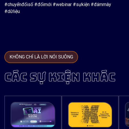
#chuyểnđổisố #đổimới #webinar #sựkiện #đámmây
#dữliệu
KHÔNG CHỈ LÀ LỜI NÓI SUÔNG
CÁC SỰ KIỆN KHÁC