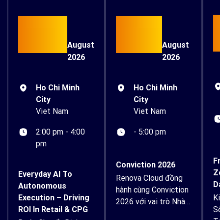
15
26
August
August
2026
2026
Ho Chi Minh
Ho Chi Minh
City
City
Viet Nam
Viet Nam
- 5:00 pm
2:00 pm - 4:00
pm
F
Conviction 2026
Z
Everyday AI To
Renova Cloud đồng
D
Autonomous
hành cùng Conviction
Execution – Driving
K
2026 với vai trò Nhà
ROI In Retail & CPG
S
tài trợ Bạc Renova