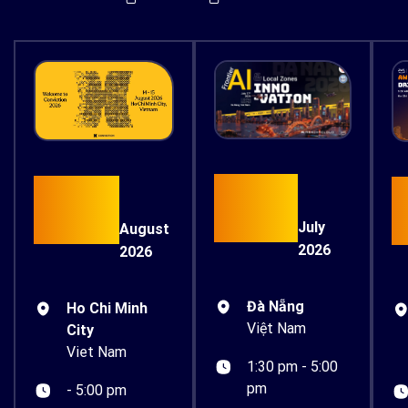
17
15
July
August
2026
2026
Đà Nẵng
Ho Chi Minh
Việt Nam
City
Viet Nam
1:30 pm - 5:00
pm
- 5:00 pm