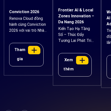
Frontier AI & Local
Conviction 2026
Wo
Zones Innovation –
AI
Renova Cloud đồng
Da Nang 2026
Ad
hành cùng Conviction
Kiến Tạo Hạ Tầng
2026 với vai trò Nhà
Tr
Số – Thúc Đẩy
tài trợ Bạc Renova
đồ
Tương Lai Phát Triển
Cloud tự hào đồng
lã
Bền Vững
hành cùng Conviction
để
Tham
2026 – Diễn đàn Kinh
th
gia
Xem
tế Tài sản số và AI
dụ
Việt Nam với vai
tr
thêm
trò Nhà tài trợ Bạc.
th
Diễn ra vào ngày 14–
th
15/08/2026 tại Trung
hư
tâm Hội nghị
và
Thiskyhall Sala, TP.
ứn
Hồ Chí Minh, diễn […]