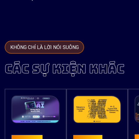
KHÔNG CHỈ LÀ LỜI NÓI SUÔNG
CÁC SỰ KIỆN KHÁC