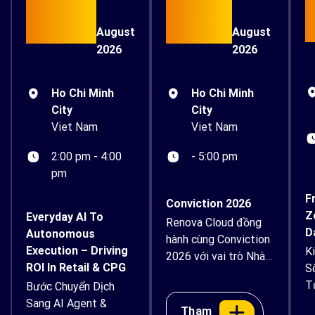
15
26
August
August
2026
2026
Ho Chi Minh
Ho Chi Minh
City
City
Viet Nam
Viet Nam
- 5:00 pm
2:00 pm - 4:00
pm
F
Conviction 2026
Z
Everyday AI To
Renova Cloud đồng
D
Autonomous
hành cùng Conviction
Execution – Driving
K
2026 với vai trò Nhà
ROI In Retail & CPG
S
tài trợ Bạc Renova
T
Bước Chuyển Dịch
Cloud tự hào đồng
B
Sang AI Agent &
hành cùng Conviction
Tham