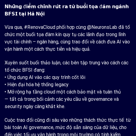
𝗡𝗵𝘂̛̃𝗻𝗴 đ𝗶𝗲̂̉𝗺 𝗰𝗵𝗶́𝗻𝗵 𝗿𝘂́𝘁 𝗿𝗮 𝘁𝘂̛̀ 𝗯𝘂𝗼̂̉𝗶 𝘁𝗼̣𝗮 đ𝗮̀𝗺 𝗻𝗴𝗮̀𝗻𝗵
𝗕𝗙𝗦𝗜 𝘁𝗮̣𝗶 𝗛𝗮̀ 𝗡𝗼̣̂𝗶
Vừa qua, #RenovaCloud phối hợp cùng @NeuronsLab đã tổ
chức một buổi tọa đàm kín quy tụ các lãnh đạo trong lĩnh
vực tài chính – ngân hàng, cùng trao đổi về cách đưa AI vào
vận hành một cách thực tiễn và hiệu quả.
Xuyên suốt buổi thảo luận, các bên tập trung vào cách các
tổ chức BFSI đang:
• Ứng dụng AI vào các quy trình cốt lõi
• Hiện đại hóa hệ thống legacy
• Mở rộng hạ tầng cloud một cách bảo mật và tuân thủ
— tất cả trong bối cảnh các yêu cầu về governance và
security ngày càng khắt khe.
Cuộc trao đổi cũng đi sâu vào những thách thức thực tế: từ
bài toán AI governance, mức độ sẵn sàng của dữ liệu, cho
đến việc tối ưu vận hành trong môi trường có tính kiểm