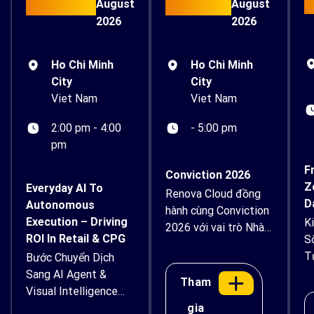
August
August
2026
2026
Ho Chi Minh
Ho Chi Minh
City
City
Viet Nam
Viet Nam
- 5:00 pm
2:00 pm - 4:00
pm
F
Conviction 2026
Z
Everyday AI To
Renova Cloud đồng
D
Autonomous
hành cùng Conviction
Execution – Driving
K
2026 với vai trò Nhà
ROI In Retail & CPG
S
tài trợ Bạc Renova
T
Bước Chuyển Dịch
Cloud tự hào đồng
B
Sang AI Agent &
hành cùng Conviction
Tham
Visual Intelligence
2026 – Diễn đàn Kinh
Trong Thực Tế Mở
gia
tế Tài sản số và AI