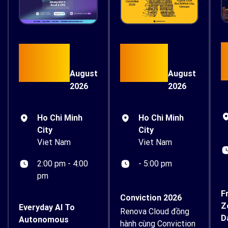
15
26
August
August
2026
2026
Ho Chi Minh
Ho Chi Minh
City
City
Viet Nam
Viet Nam
- 5:00 pm
2:00 pm - 4:00
pm
F
Conviction 2026
Z
Everyday AI To
Renova Cloud đồng
D
Autonomous
hành cùng Conviction