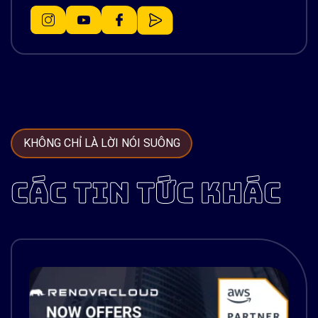
KHÔNG CHỈ LÀ LỜI NÓI SUÔNG
CÁC TIN TỨC KHÁC