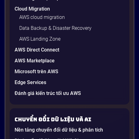
Cloud Migration
AWS cloud migration
Data Backup & Disaster Recovery
AWS Landing Zone
AWS Direct Connect
AWS Marketplace
Generative AI là gì? Giải thích đơn giản
Microsoft trên AWS
và ứng dụng cho doanh nghiệp Việt
Edge Services
Nam 2026
Gần đây, bạn có thể nghe đến thuật ngữ “Generative
Đánh giá kiến trúc tối ưu AWS
AI” được nhắc khắp nơi: từ báo cáo chiến lược của
các tập đoàn lớn đến bài đăng trên LinkedIn của các
startup công nghệ. Vấn đề là phần lớn lời giải thích
Chuyển đổi dữ liệu và AI
dường như chỉ được viết cho kỹ sư, không phải cho
người […]
Nền tảng chuyển đổi dữ liệu & phân tích
21 phút