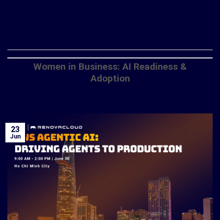
CONTINUE READING
→
Women in Business: AI Readiness &
Adoption
23
Jun