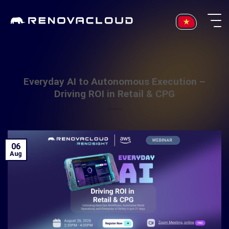
Skip
to
content
Everyday AI to Autonomous Execution –
Driving ROI in Retail & CPG
06
Aug