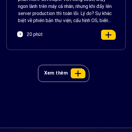
ngon lành trên máy cá nhân, nhưng khi đẩy lên
server production thì toàn lỗi. Lý do? Sự khác
biệt về phiên bản thư viện, cấu hình OS, biến
môi trường – những thứ tưởng chừng nhỏ
20 phút
nhưng phá […]
Xem thêm