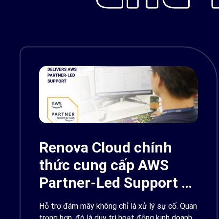
Renova Cloud chính
thức cung cấp AWS
Partner-Led Support –
Backed by AWS
Hỗ trợ đám mây không chỉ là xử lý sự cố. Quan
Support
trọng hơn, đó là duy trì hoạt động kinh doanh