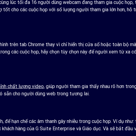
ùng lúc tối đa 16 người dùng webcam đang tham gia cuộc họp, th
ợ tốt cho các cuộc họp với số lượng người tham gia lớn hơn, hỗ tr
ình trên tab Chrome thay vì chỉ hiển thị cửa sổ hoặc toàn bộ màn
trong các cuộc họp, hãy chọn tùy chọn này để người xem từ xa có 
ỉnh chất lượng video
, giúp người tham gia thấy nhau rõ hơn tron
ó sẵn cho người dùng web trong tương lai.
h, để hạn chế các âm thanh gây nhiễu trong cuộc họp. Ví dụ như: 
ác khách hàng của G Suite Enterprise và Giáo dục. Và sẽ bắt đầu 